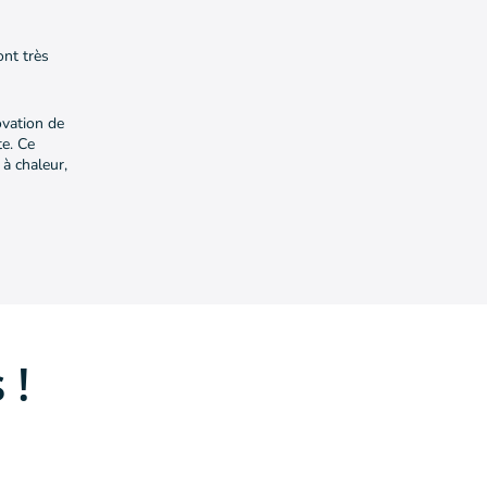
ont très
ovation de
te. Ce
 à chaleur,
 !