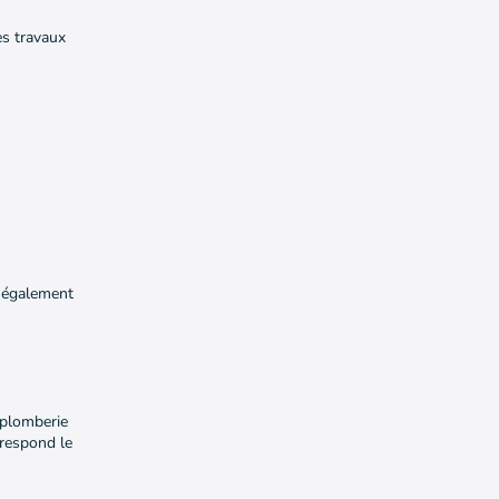
es travaux
e également
 plomberie
rrespond le