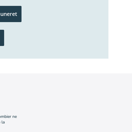
luneret
lombier ne
 la