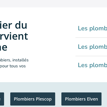
ier du
Les plomb
rvient
ne
Les plomb
iers, installés
Les plombi
pour tous vos
é
Plombiers Plescop
Plombiers Elven