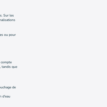
s. Sur les
nalisations
res ou pour
n compte
, tandis que
ébouchage de
on d'eau