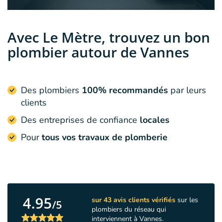
Avec Le Mètre, trouvez un bon
plombier autour de Vannes
Des plombiers
100% recommandés
par leurs
clients
Des entreprises de confiance
locales
Pour
tous vos travaux de plomberie
4.95
sur 43 avis clients vérifiés
sur les
/5
plombiers du réseau qui
interviennent à Vannes.