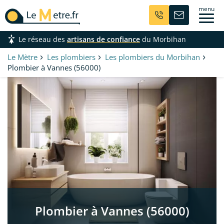
Aller
menu
au
contenu
Le réseau des
artisans de confiance
du Morbihan
principal
Le Mètre
Les plombiers
Les plombiers du Morbihan
Plombier à Vannes (56000)
Plombier à Vannes (56000)