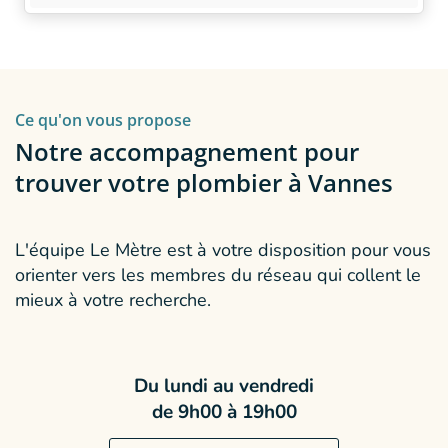
À PROPOS DE NOUS
NOS POINTS 
Nous appréci
particulièreme
Nous intervenons en
la rénovation 
plomberie, chauffage et en
ancien
Ce qu'on vous propose
électricité
depuis 2004, avec
Un jour, une c
une appétence particulière
Notre accompagnement pour
Votre chaudiè
pour la
rénovation du
trouver votre plombier à Vannes
remplacée dan
patrimoine ancien
.
Une équipe e
L'équipe Le Mètre est à votre disposition pour vous
orienter vers les membres du réseau qui collent le
mieux à votre recherche.
Du lundi au vendredi
de 9h00 à 19h00