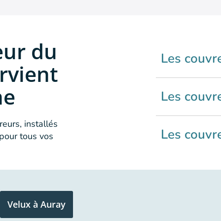
eur du
Les couvr
rvient
ne
Les couvr
eurs, installés
Les couvre
pour tous vos
Velux à Auray