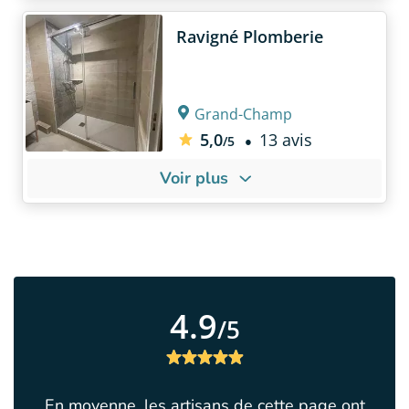
Notre disponib
AFD Groupe est spécialisé
Ravigné Plomberie
vous recontac
dans la recherche de fuite
24h.
depuis 30 ans.
Notre réactivi
Nos techniciens interviennent
Grand-Champ
intervenons d
dans tout le Morbihan sous 3-
72h chez vous
4 jours.
5,0
13 avis
/5
Contactez nous pour prendre
Nos technicien
rendez vous !
Voir plus
compétents et
À PROPOS DE NOUS
NOS POINTS 
Un seul interl
Plombier depuis 15 ans, vous
la rénovation 
pouvez faire appel à moi pour
de bain
tous vos travaux en plomberie.
15 ans d'expé
4.9
Je réalise aussi des salles de
plomberie
/5
bain clé en main en réalisant
Une solution 
aussi la pose de carrelage et
votre budget
faïence.
En moyenne, les artisans de cette page ont