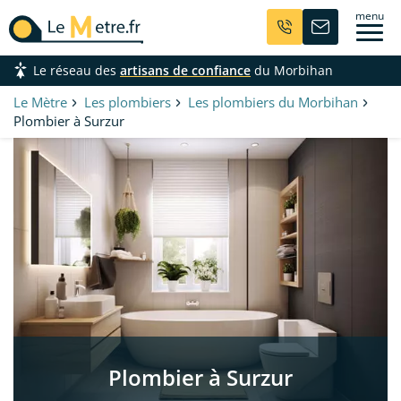
Aller
menu
au
contenu
Le réseau des
artisans de confiance
du Morbihan
principal
Le Mètre
Les plombiers
Les plombiers du Morbihan
Plombier à Surzur
Plombier à Surzur