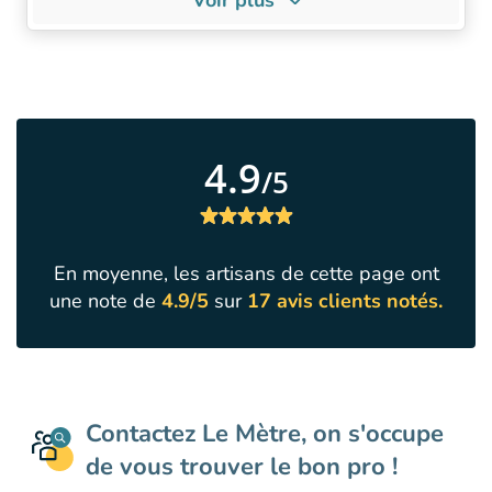
-
chauffe-eau
dernière
Professionnel
À PROPOS DE NOUS
NOS POINTS 
génération, etc.
Notre disponib
AFD Groupe est spécialisé
vous recontac
dans la recherche de fuite
24h.
depuis 30 ans.
Notre réactivi
Nos techniciens interviennent
4.9
intervenons d
dans tout le Morbihan sous 3-
/5
72h chez vous
4 jours.
Contactez nous pour prendre
Nos technicien
rendez vous !
compétents et
En moyenne, les artisans de cette page ont
une note de
4.9/5
sur
17 avis clients notés.
Contactez Le Mètre, on s'occupe
de vous trouver le bon pro !