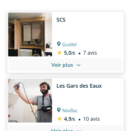
SCS
Guidel
5,0
7 avis
/5
Voir plus
À PROPOS DE NOUS
NOS POINTS 
L'entreprise SCS est
Une appétence
Les Gars des Eaux
spécialisée en installation de
chantiers tech
systèmes de
chauffage
et de
recherche de 
production d'eau chaude
Une étude th
performants :
Nivillac
systématique 
choisir le maté
-
pompe à chaleu
r &
4,9
10 avis
/5
chaudière gaz
Certifié Quali
Voir plus