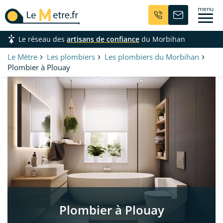
Aller
menu
au
contenu
Le réseau des
artisans de confiance
du Morbihan
principal
Le Mètre
Les plombiers
Les plombiers du Morbihan
Plombier à Plouay
Plombier à Plouay