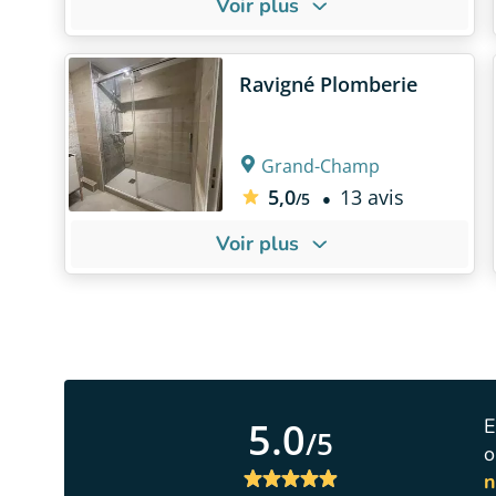
Voir plus
À PROPOS DE NOUS
NOS POIN
La certifi
Ravigné Plomberie
RGE
Contactez Trinitech pour tous
La certifi
vos besoins en
plomberie et
Professi
Grand-Champ
en chauffage
autour de la
Une équi
Trinité sur Mer, en neuf
5,0
13 avis
/5
comme en rénovation.
Voir plus
À PROPOS DE NOUS
NOS POIN
Un seul i
Plombier depuis 15 ans, vous
la rénova
pouvez faire appel à moi pour
de bain
tous vos travaux en plomberie.
15 ans d'
Je réalise aussi des salles de
plomberi
5.0
E
/5
bain clé en main en réalisant
Une solut
o
aussi la pose de carrelage et
votre bu
n
faïence.