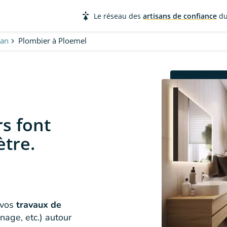
Le réseau des
artisans de confiance
du
han
Plombier à Ploemel
s font
ètre.
 vos
travaux de
nnage, etc.) autour