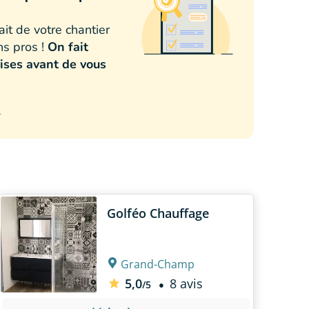
ait de votre chantier
ons pros !
On fait
ises avant de vous
s
Golféo Chauffage
Grand-Champ
5,0
8 avis
/5