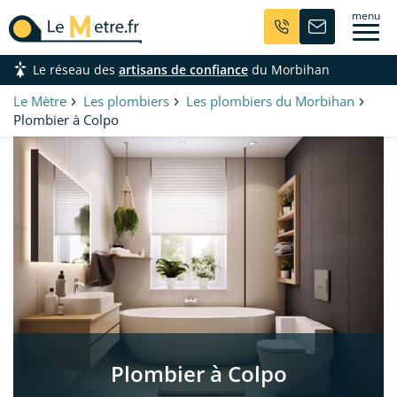
Aller
menu
au
contenu
Le réseau des
artisans de confiance
du Morbihan
principal
Le Mètre
Les plombiers
Les plombiers du Morbihan
Plombier à Colpo
Plombier à Colpo