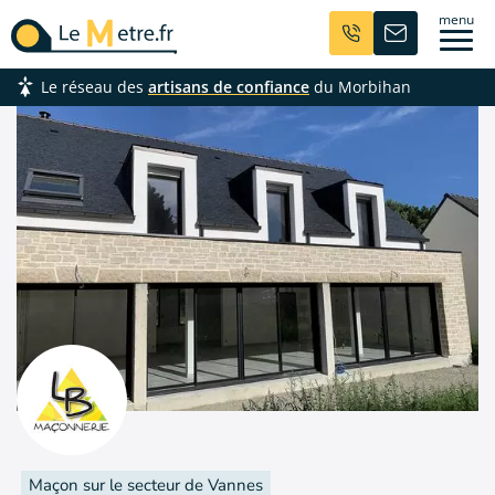
Aller
menu
au
contenu
Le réseau des
artisans de confiance
du Morbihan
principal
Maçon sur le secteur de Vannes