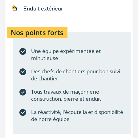
Vous pouvez également nous solliciter pour
Enduit extérieur
l'
enduit extérieur
de votre maison.
Nos points forts
LB Maçonnerie va de paire avec LB
Paysages !
Une équipe expérimentée et
Pour votre jardin, nous avons une seconde équipe
minutieuse
dédiée à l'aménagement de votre jardin.
Des chefs de chantiers pour bon suivi
Plus d'infos ici
de chantier
Tous travaux de maçonnerie :
construction, pierre et enduit
La réactivité, l'écoute la et disponibilité
de notre équipe