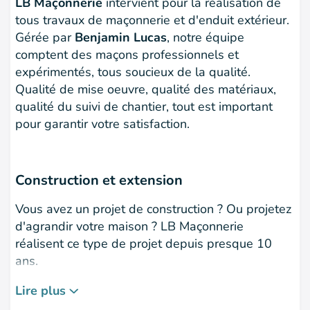
LB Maçonnerie
intervient pour la réalisation de
tous travaux de maçonnerie et d'enduit extérieur.
Gérée par
Benjamin Lucas
, notre équipe
comptent des maçons professionnels et
expérimentés, tous soucieux de la qualité.
Qualité de mise oeuvre, qualité des matériaux,
qualité du suivi de chantier, tout est important
pour garantir votre satisfaction.
Construction et extension
Vous avez un projet de construction ? Ou projetez
d'agrandir votre maison ? LB Maçonnerie
réalisent ce type de projet depuis presque 10
ans.
Nous travaillons plusieurs matériaux de
Lire
plus
construction :
le parpaing, la brique et le béton